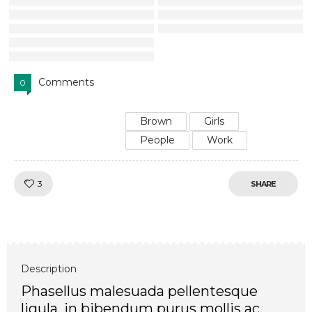
Comments
0
Brown
Girls
People
Work
Like!
3
SHARE
Description
Phasellus malesuada pellentesque
ligula, in bibendum purus mollis ac.