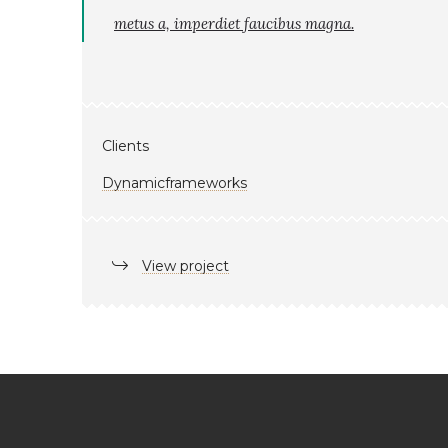
metus a, imperdiet faucibus magna.
Clients
Dynamicframeworks
View project