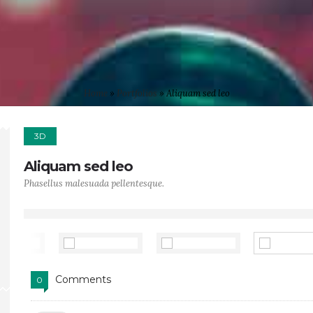
Home
»
Portfolios
»
Aliquam sed leo
3D
Aliquam sed leo
Phasellus malesuada pellentesque.
Comments
0